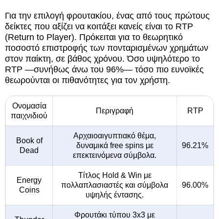
Για την επιλογή φρουτακίου, ένας από τους πρώτους
δείκτες που αξίζει να κοιτάξει κανείς είναι το RTP
(Return to Player). Πρόκειται για το θεωρητικό
ποσοστό επιστροφής των πονταρισμένων χρημάτων
στον παίκτη, σε βάθος χρόνου. Όσο υψηλότερο το
RTP —συνήθως άνω του 96%— τόσο πιο ευνοϊκές
θεωρούνται οι πιθανότητες για τον χρήστη.
Ονομασία
Περιγραφή
RTP
παιχνιδιού
Αρχαιοαιγυπτιακό θέμα,
Book of
δυναμικά free spins με
96.21%
Dead
επεκτεινόμενα σύμβολα.
Τίτλος Hold & Win με
Energy
πολλαπλασιαστές και σύμβολα
96.00%
Coins
υψηλής έντασης.
Φρουτάκι τύπου 3x3 με