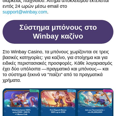
διάρκειας παιχνιδιού. Αίτημα αποκλεισμού εκτελείται
εντός 24 ωρών μέσω email στο
support@winbay.com
.
Σύστημα μπόνους στο
Winbay καζίνο
Στο Winbay Casino, τα μπόνους χωρίζονται σε τρεις
βασικές κατηγορίες: για καζίνο, για στοίχημα και για
ειδικές περιστασιακές προσφορές. Κάθε λογαριασμός
έχει δύο υπόλοιπα —πραγματικό και μπόνους— και
το σύστημα ξεκινά να "παίζει" από τα πραγματικά
χρήματα.