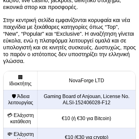
καζίνο, live casino, jackpots, αθλητικό στοίχημα,
εικονικά σπορ και προσφορές.
Στην κεντρική σελίδα εμφανίζονται κορυφαία και νέα
παιχνίδια με ξεκάθαρες κατηγορίες όπως “Top”,
“New”, “Popular” και “Exclusive”. Η αναζήτηση γίνεται
εύκολα, ενώ η πλατφόρμα λειτουργεί ομαλά και σε
υπολογιστή και σε κινητές συσκευές. Δυστυχώς, προς
το παρόν ο ιστότοπος δεν υποστηρίζει την ελληνική
γλώσσα.
🏢
NovaForge LTD
Ιδιοκτήτης
🛡️ Άδεια
Gaming Board of Anjouan, License No.
λειτουργίας
ALSI-152406028-F12
💳 Ελάχιστη
€10 (ή €30 για Bitcoin)
κατάθεση
💸 Ελάχιστη
€10 (€30 για crypto)