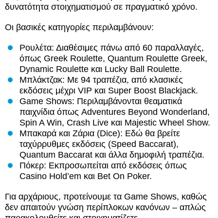
δυνατότητα στοιχηματισμού σε πραγματικό χρόνο.
Οι βασικές κατηγορίες περιλαμβάνουν:
Ρουλέτα: Διαθέσιμες πάνω από 60 παραλλαγές,
όπως Greek Roulette, Quantum Roulette Greek,
Dynamic Roulette και Lucky Ball Roulette.
Μπλάκτζακ: Με 94 τραπέζια, από κλασικές
εκδόσεις μέχρι VIP και Super Boost Blackjack.
Game Shows: Περιλαμβάνονται θεαματικά
παιχνίδια όπως Adventures Beyond Wonderland,
Spin A Win, Crash Live και Majestic Wheel Show.
Μπακαρά και Ζάρια (Dice): Εδώ θα βρείτε
ταχύρρυθμες εκδόσεις (Speed Baccarat),
Quantum Baccarat και άλλα δημοφιλή τραπέζια.
Πόκερ: Εκπροσωπείται από εκδόσεις όπως
Casino Hold’em και Bet On Poker.
Για αρχάριους, προτείνουμε τα Game Shows, καθώς
δεν απαιτούν γνώση περίπλοκων κανόνων – απλώς
παρακολουθείτε και στοιχηματίζετε.