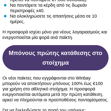
Να ποντάρετε τα κέρδη από τις δωρεάν
περιστροφές x40.
Να ολοκληρώσετε τις απαιτήσεις μέσα σε 10
ημέρες.
Η προσφορά ισχύει μόνο για νέους λογαριασμούς και
ενεργοποιείται μία φορά ανά παίκτη.
Μπόνους πρώτης κατάθεσης στο
στοίχημα
Οι νέοι παίκτες που εγγράφονται στο Winbay
μπορούν να αποκτήσουν μπόνους 100% έως €100
για χρήση στο αθλητικό στοίχημα. Η προσφορά
ενεργοποιείται αυτόματα μετά την πρώτη κατάθεση,
αρκεί να πληρούνται οι προϋποθέσεις πονταρίσματος.
Για να ξεκλειδώσετε το ποσό του μπόνους: