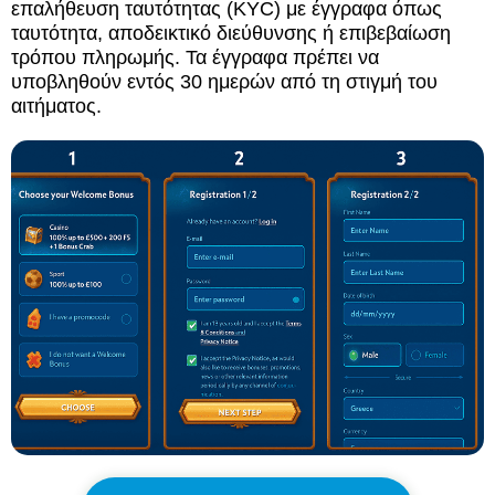
επαλήθευση ταυτότητας (KYC) με έγγραφα όπως
ταυτότητα, αποδεικτικό διεύθυνσης ή επιβεβαίωση
τρόπου πληρωμής. Τα έγγραφα πρέπει να
υποβληθούν εντός 30 ημερών από τη στιγμή του
αιτήματος.