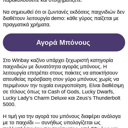
Να σημειωθεί ότι οι ζωντανές εκδόσεις παιχνιδιών δεν
διαθέτουν λειτουργία demo: κάθε γύρος παίζεται με
πραγματικά χρήματα.
Αγορά Μπόνους
Στο Winbay καζίνο υπάρχει ξεχωριστή κατηγορία
παιχνιδιών με δυνατότητα αγοράς μπόνους. Η
λειτουργία επιτρέπει στους παίκτες να αποκτήσουν
απευθείας πρόσβαση στον γύρο μπόνους χωρίς να
περιμένουν την τυχαία ενεργοποίηση. Είναι διαθέσιμη
σε τίτλους όπως τα Cash of Gods, Lucky Dwarfs,
Lucky Lady’s Charm Deluxe και Zeus’s Thunderbolt
5000.
Η τιμή για την αγορά του μπόνους διαφέρει ανάλογα
με το παιχνίδι — συνήθως υπολογίζεται ως