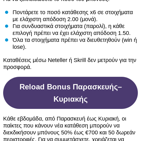
Ποντάρετε το ποσό κατάθεσης x6 σε στοιχήματα
με ελάχιστη απόδοση 2.00 (μονά).
Για συνδυαστικά στοιχήματα (παρολί), η κάθε
επιλογή πρέπει να έχει ελάχιστη απόδοση 1.50.
Όλα τα στοιχήματα πρέπει να διευθετηθούν (win ή
lose).
Καταθέσεις μέσω Neteller ή Skrill δεν μετρούν για την
προσφορά.
Reload Bonus Παρασκευής–
Κυριακής
Κάθε εβδομάδα, από Παρασκευή έως Κυριακή, οι
παίκτες που κάνουν νέα κατάθεση μπορούν να
διεκδικήσουν μπόνους 50% έως €700 και 50 δωρεάν
περιστροφές. Για να συμμετάσχετε, χρειάζεται να