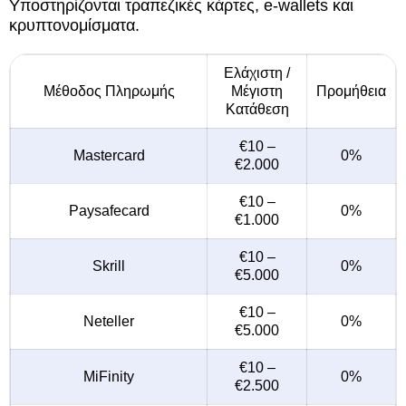
Υποστηρίζονται τραπεζικές κάρτες, e-wallets και
κρυπτονομίσματα.
Ελάχιστη /
Μέθοδος Πληρωμής
Μέγιστη
Προμήθεια
Κατάθεση
€10 –
Mastercard
0%
€2.000
€10 –
Paysafecard
0%
€1.000
€10 –
Skrill
0%
€5.000
€10 –
Neteller
0%
€5.000
€10 –
MiFinity
0%
€2.500