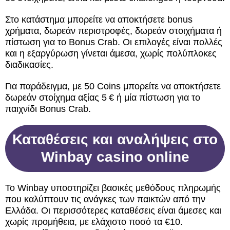
Στο κατάστημα μπορείτε να αποκτήσετε bonus
χρήματα, δωρεάν περιστροφές, δωρεάν στοιχήματα ή
πίστωση για το Bonus Crab. Οι επιλογές είναι πολλές
και η εξαργύρωση γίνεται άμεσα, χωρίς πολύπλοκες
διαδικασίες.
Για παράδειγμα, με 50 Coins μπορείτε να αποκτήσετε
δωρεάν στοίχημα αξίας 5 € ή μία πίστωση για το
παιχνίδι Bonus Crab.
Καταθέσεις και αναλήψεις στο
Winbay casino online
Το Winbay υποστηρίζει βασικές μεθόδους πληρωμής
που καλύπτουν τις ανάγκες των παικτών από την
Ελλάδα. Οι περισσότερες καταθέσεις είναι άμεσες και
χωρίς προμήθεια, με ελάχιστο ποσό τα €10.